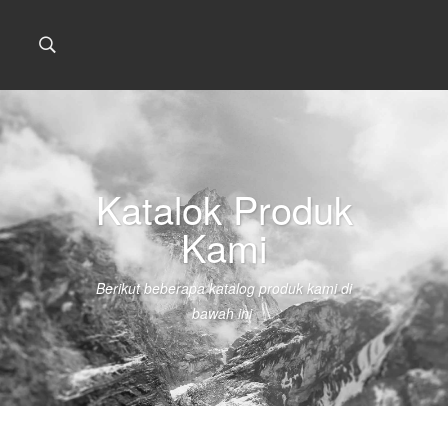
Katalok Produk
Kami
Berikut beberapa katalog produk kami di
bawah ini